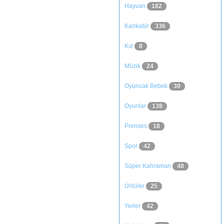
Hayvan
182
Karikatür
336
Kız
8
Müzik
24
Oyuncak Bebek
30
Oyunlar
138
Prenses
18
Spor
42
Süper Kahraman
48
Ünlüler
25
Yerler
42