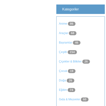
Kategoriler
Anime
86
Araçlar
68
Bayramlar
46
Çeşitli
154
Çiçekler & Bitkiler
26
Çocuk
19
Doğa
26
Eğitim
74
Gıda & Meyveler
60