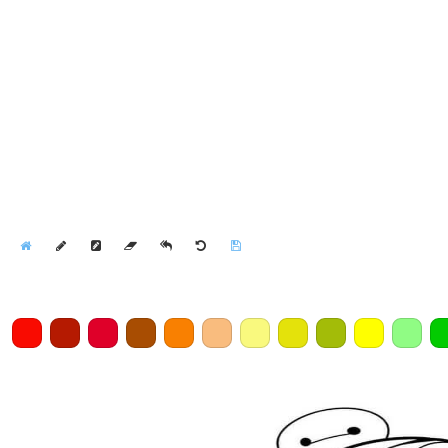
Home
Draw
Pencil
Eraser
Undo
Clear
Save