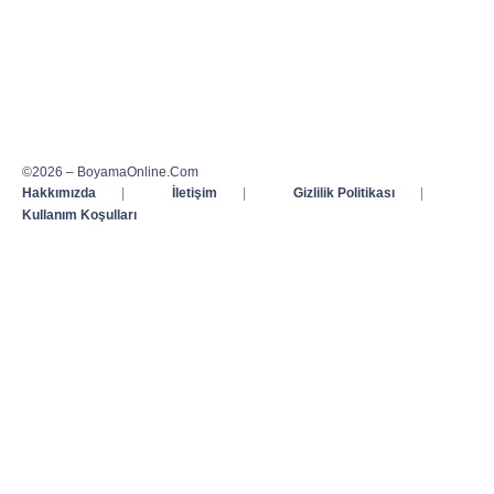
©2026 – BoyamaOnline.Com
Hakkımızda
|
İletişim
|
Gizlilik Politikası
|
Kullanım Koşulları