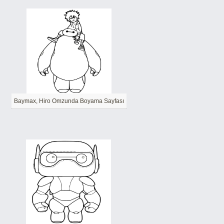
Baymax, Hiro Omzunda Boyama Sayfası