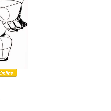
Online
r