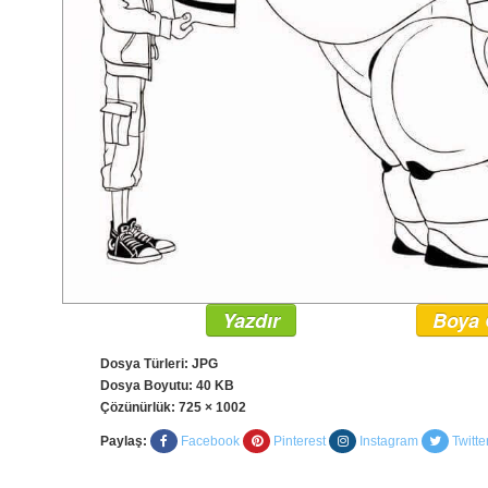
Yazdır
Boya 
Dosya Türleri: JPG
Dosya Boyutu: 40 KB
Çözünürlük:
725 × 1002
Paylaş:
Facebook
Pinterest
Instagram
Twitte