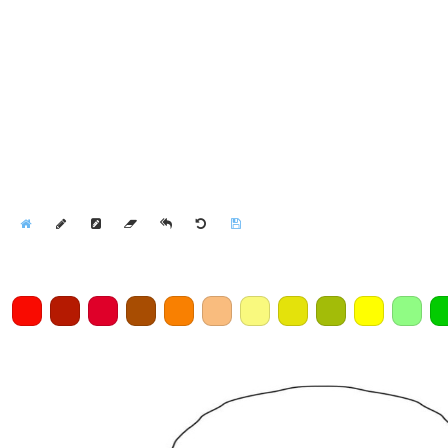
Home
Draw
Pencil
Eraser
Undo
Clear
Save