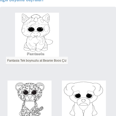
Fantasia Tek boynuzlu at Beanie Boos Çiz