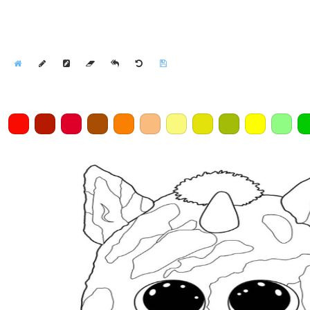
Home
Draw
Pencil
Eraser
Undo
Clear
Save