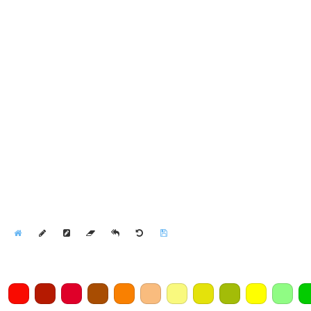
Home
Draw
Pencil
Eraser
Undo
Clear
Save