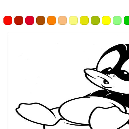
Home
Draw
Pencil
Eraser
Undo
Clear
Save