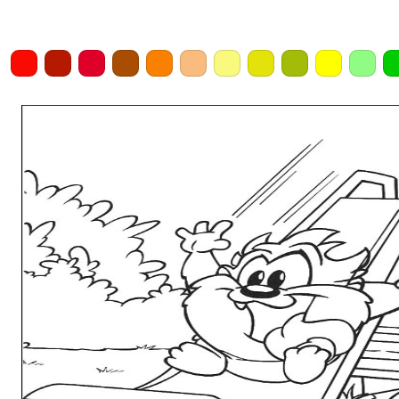
Home
Draw
Pencil
Eraser
Undo
Clear
Save