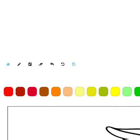
Home
Draw
Pencil
Eraser
Undo
Clear
Save