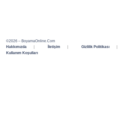
©2026 – BoyamaOnline.Com
Hakkımızda
|
İletişim
|
Gizlilik Politikası
|
Kullanım Koşulları