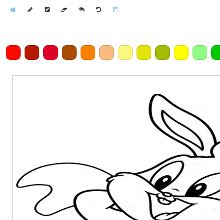
Home
Draw
Pencil
Eraser
Undo
Clear
Save