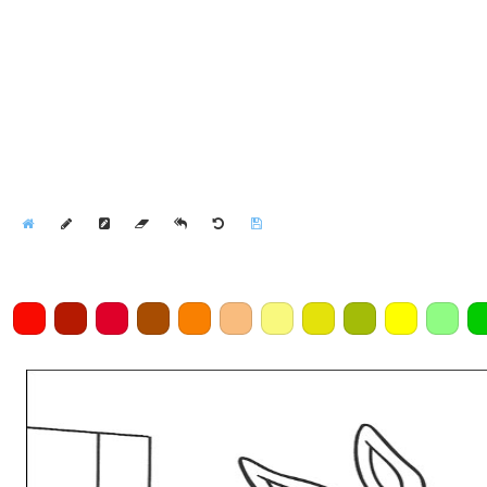
Home
Draw
Pencil
Eraser
Undo
Clear
Save