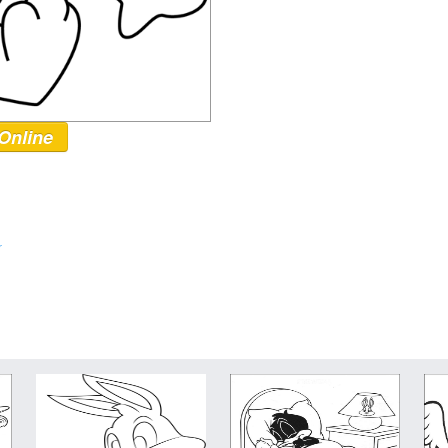
Online
r