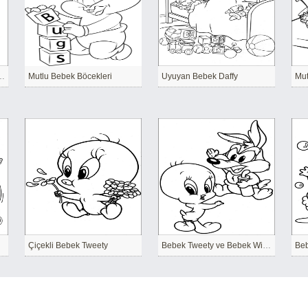
a Oynayan Bebek Böcekler
Mutlu Bebek Böcekleri
Uyuyan Bebek Daffy
Mut
Çiçekli Bebek Tweety
Bebek Tweety ve Bebek Wile E.
Beb