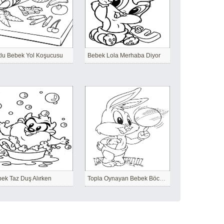
lu Bebek Yol Koşucusu
Bebek Lola Merhaba Diyor
ek Taz Duş Alırken
Topla Oynayan Bebek Böcekler