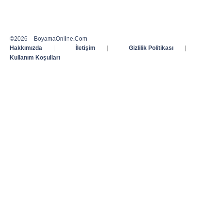
©2026 – BoyamaOnline.Com
Hakkımızda
|
İletişim
|
Gizlilik Politikası
|
Kullanım Koşulları