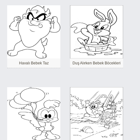
Havalı Bebek Taz
Duş Alırken Bebek Böcekleri