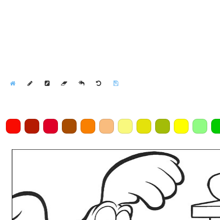
Home
Draw
Pencil
Eraser
Undo
Clear
Save