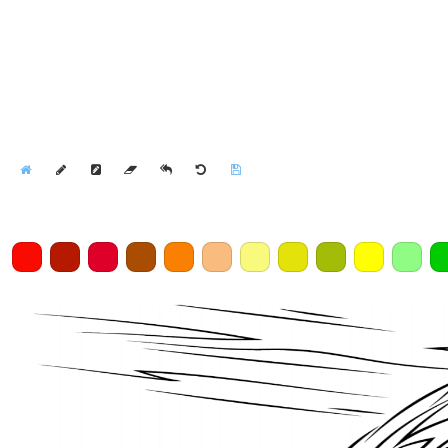
Home
Draw
Pencil
Eraser
Undo
Clear
Save