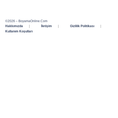
©2026 – BoyamaOnline.Com
Hakkımızda
|
İletişim
|
Gizlilik Politikası
|
Kullanım Koşulları