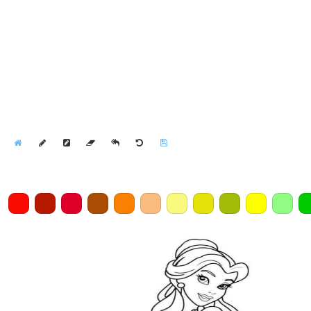
Home
Draw
Pencil
Eraser
Undo
Clear
Save