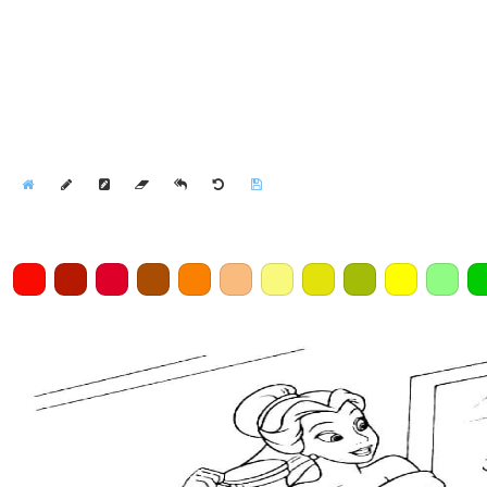
Home
Draw
Pencil
Eraser
Undo
Clear
Save