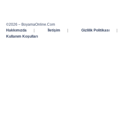
©2026 – BoyamaOnline.Com
Hakkımızda
|
İletişim
|
Gizlilik Politikası
|
Kullanım Koşulları