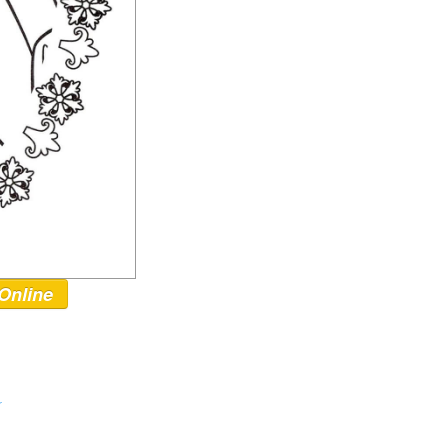
Online
r