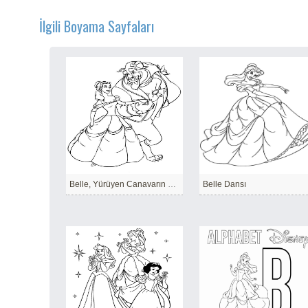
İlgili Boyama Sayfaları
Belle, Yürüyen Canavarın elini Tutar
Belle Dansı