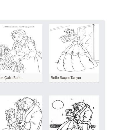
ek Çalılı Belle
Belle Saçını Tarıyor