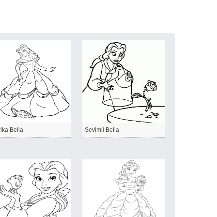
ika Bella
Sevimli Bella