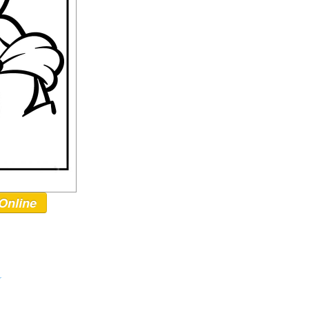
Online
r