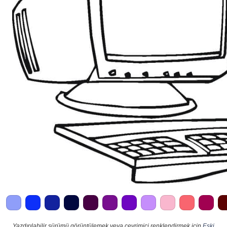
Yazdırılabilir sürümü görüntülemek veya çevrimiçi renklendirmek için
Eski