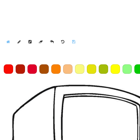
Home
Draw
Pencil
Eraser
Undo
Clear
Save