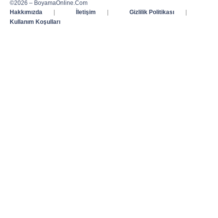
©2026 – BoyamaOnline.Com
Hakkımızda
|
İletişim
|
Gizlilik Politikası
|
Kullanım Koşulları