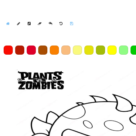
Home
Draw
Pencil
Eraser
Undo
Clear
Save