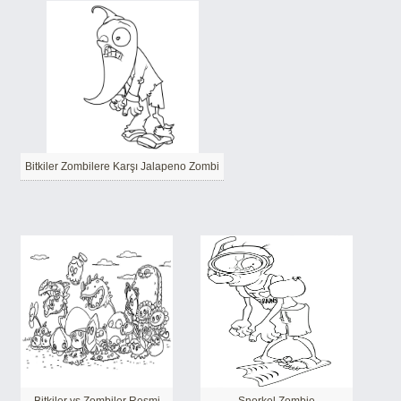
Bitkiler Zombilere Karşı Jalapeno Zombi