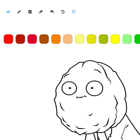
Home
Draw
Pencil
Eraser
Undo
Clear
Save