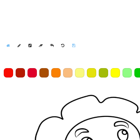
Home
Draw
Pencil
Eraser
Undo
Clear
Save