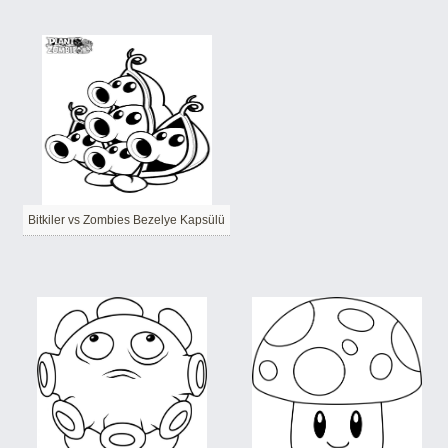
Bitkiler vs Zombies Bezelye Kapsülü