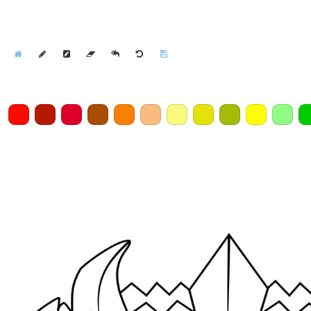
Home
Draw
Pencil
Eraser
Undo
Clear
Save