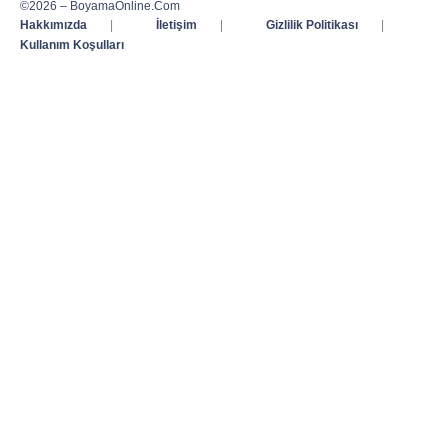
©2026 – BoyamaOnline.Com
Hakkımızda
|
İletişim
|
Gizlilik Politikası
|
Kullanım Koşulları