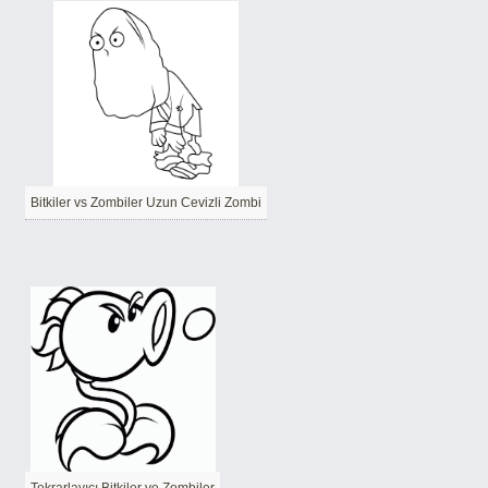
Bitkiler vs Zombiler Uzun Cevizli Zombi