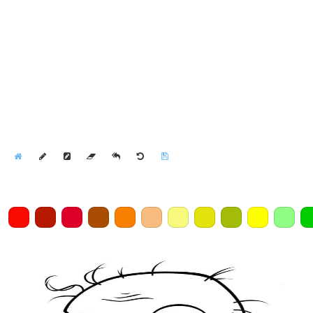
Home
Draw
Pencil
Eraser
Undo
Clear
Save