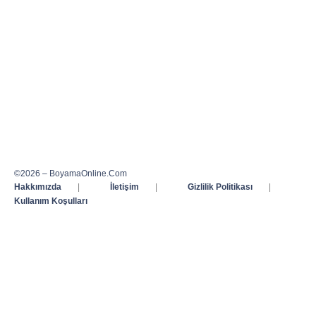
©2026 – BoyamaOnline.Com
Hakkımızda
|
İletişim
|
Gizlilik Politikası
|
Kullanım Koşulları