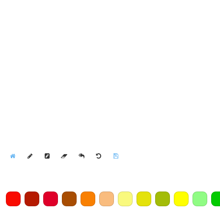
Home
Draw
Pencil
Eraser
Undo
Clear
Save