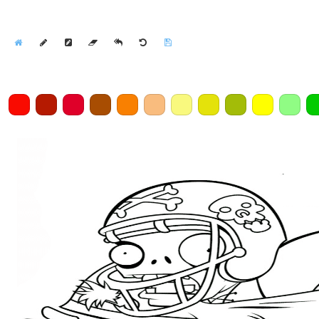
Home
Draw
Pencil
Eraser
Undo
Clear
Save