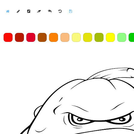
Home
Draw
Pencil
Eraser
Undo
Clear
Save