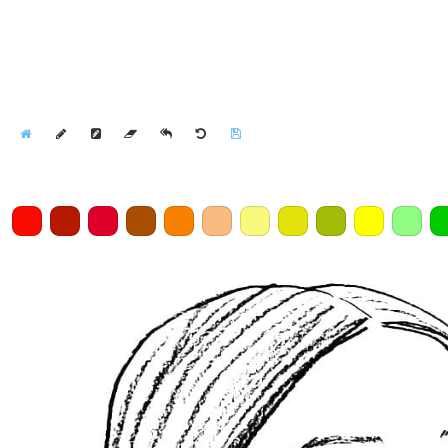
Home
Draw
Pencil
Eraser
Undo
Clear
Save