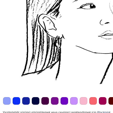
Yazdırılabilir sürümü görüntülemek veya çevrimiçi renklendirmek için
Blackpink