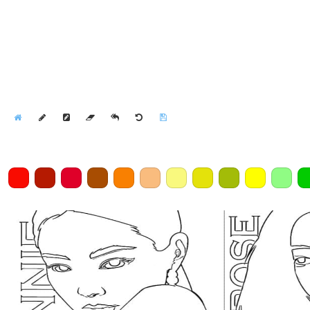
Home
Draw
Pencil
Eraser
Undo
Clear
Save