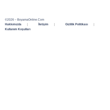
©2026 – BoyamaOnline.Com
Hakkımızda
|
İletişim
|
Gizlilik Politikası
|
Kullanım Koşulları