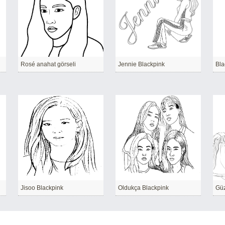
Rosé anahat görseli
Jennie Blackpink
Bla
Jisoo Blackpink
Oldukça Blackpink
Güz