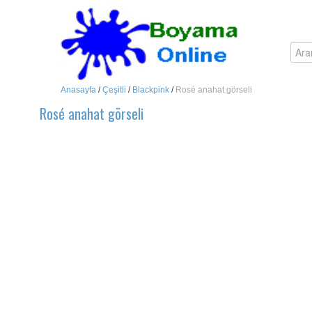
Anasayfa
/
Çeşitli
/
Blackpink
/
Rosé anahat görseli
Rosé anahat görseli