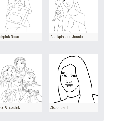
ckpink Rosé
Blackpink’ten Jennie
el Blackpink
Jisoo resmi