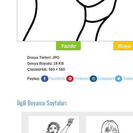
Yazdır
Boya 
Dosya Türleri: JPG
Dosya Boyutu: 18 KB
Çözünürlük:
560 × 560
Paylaş:
Facebook
Pinterest
Instagram
Twitte
İlgili Boyama Sayfaları