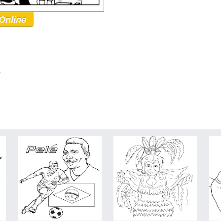
Online
r