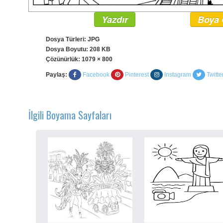
Yazdır
Boya 
Dosya Türleri: JPG
Dosya Boyutu: 208 KB
Çözünürlük:
1079 × 800
Paylaş:
Facebook
Pinterest
Instagram
Twitte
İlgili Boyama Sayfaları