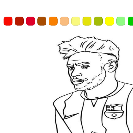
Home
Draw
Pencil
Eraser
Undo
Clear
Save