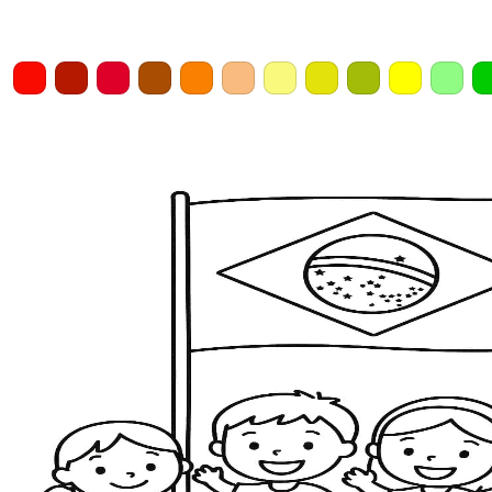
Home
Draw
Pencil
Eraser
Undo
Clear
Save