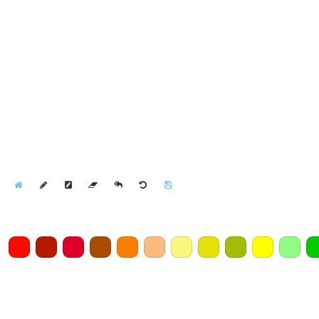
Home
Draw
Pencil
Eraser
Undo
Clear
Save