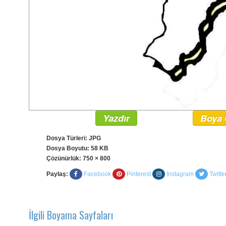
Yazdır
Boya 
Dosya Türleri: JPG
Dosya Boyutu: 58 KB
Çözünürlük:
750 × 800
Paylaş:
Facebook
Pinterest
Instagram
Twitte
İlgili Boyama Sayfaları