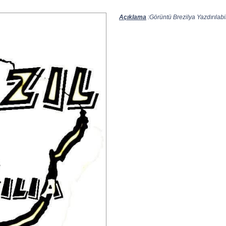
Açıklama
:Görüntü Brezilya Yazdırılabil