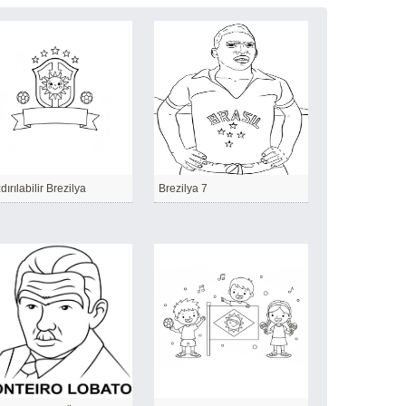
dırılabilir Brezilya
Brezilya 7