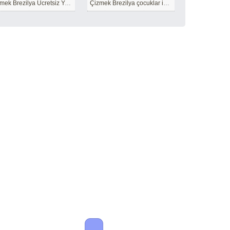
Çizmek Brezilya Ücretsiz Yazdırılabilir
Çizmek Brezilya çocuklar için Ücretsiz