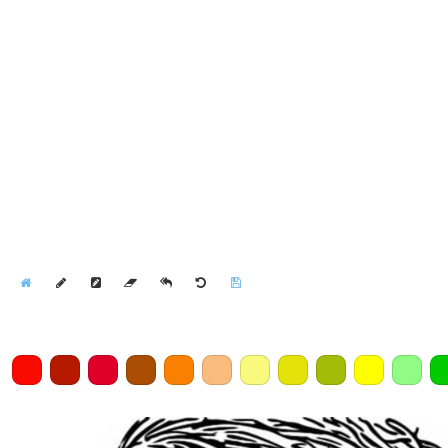
Home
Draw
Pencil
Eraser
Undo
Clear
Save