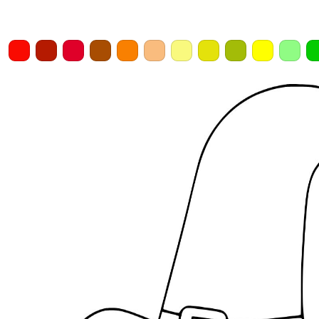
Home
Draw
Pencil
Eraser
Undo
Clear
Save