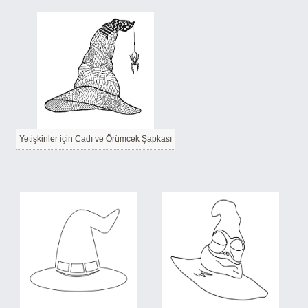
Yetişkinler için Cadı ve Örümcek Şapkası