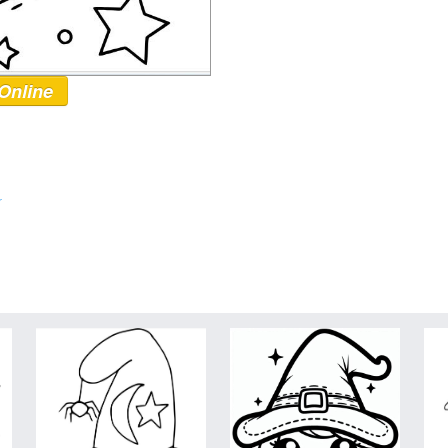
Online
r