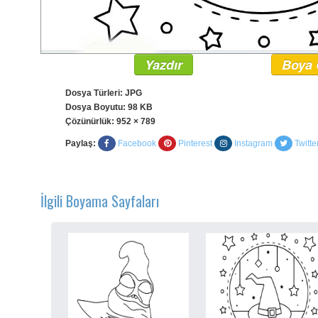
Yazdır
Boya 
Dosya Türleri: JPG
Dosya Boyutu: 98 KB
Çözünürlük:
952 × 789
Paylaş:
Facebook
Pinterest
Instagram
Twitte
İlgili Boyama Sayfaları