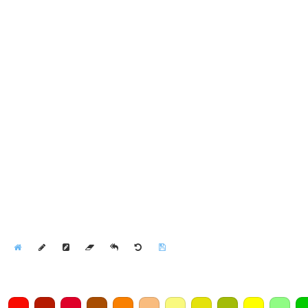
Home
Draw
Pencil
Eraser
Undo
Clear
Save