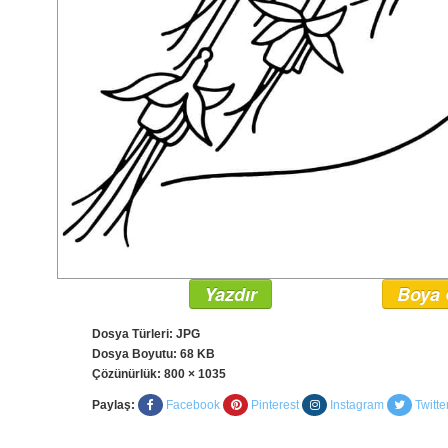
Yazdır
Boya 
Dosya Türleri: JPG
Dosya Boyutu: 68 KB
Çözünürlük:
800 × 1035
Paylaş:
Facebook
Pinterest
Instagram
Twitte