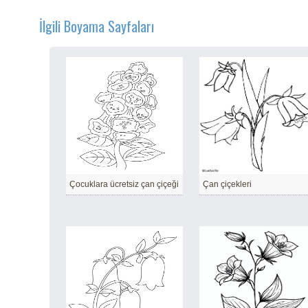
İlgili Boyama Sayfaları
Çocuklara ücretsiz çan çiçeği
Çan çiçekleri