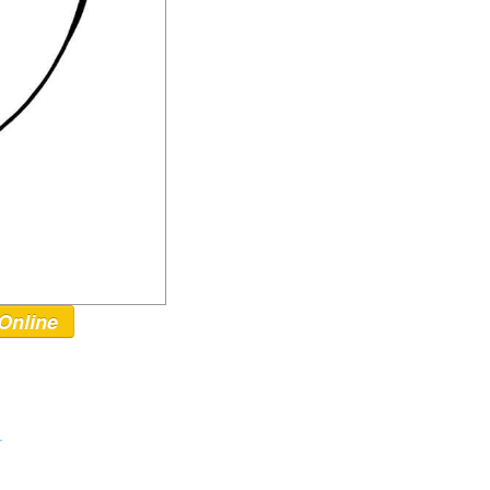
Online
r