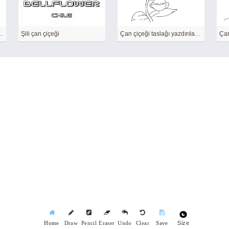
etsiz Yazdırılabilir
Şili çan çiçeği
Çan çiçeği taslağı yazdırılabilir
Çan
Size
Home
Draw
Pencil
Eraser
Undo
Clear
Save