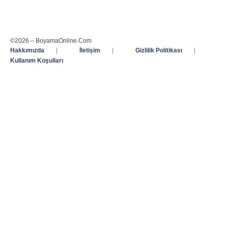
©2026 – BoyamaOnline.Com
Hakkımızda
|
İletişim
|
Gizlilik Politikası
|
Kullanım Koşulları