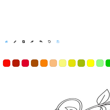
Home
Draw
Pencil
Eraser
Undo
Clear
Save