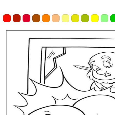
Home
Draw
Pencil
Eraser
Undo
Clear
Save