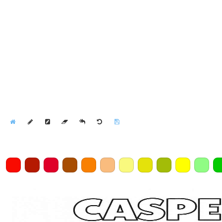
Home
Draw
Pencil
Eraser
Undo
Clear
Save