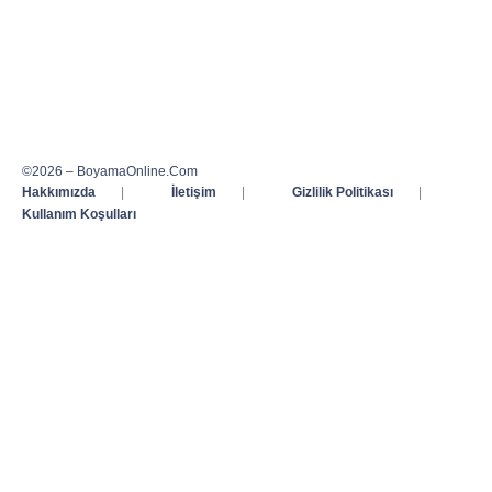
©2026 – BoyamaOnline.Com
Hakkımızda
|
İletişim
|
Gizlilik Politikası
|
Kullanım Koşulları