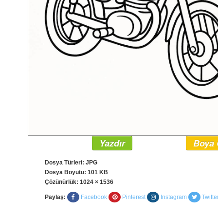
Yazdır
Boya 
Dosya Türleri: JPG
Dosya Boyutu: 101 KB
Çözünürlük:
1024 × 1536
Paylaş:
Facebook
Pinterest
Instagram
Twitte