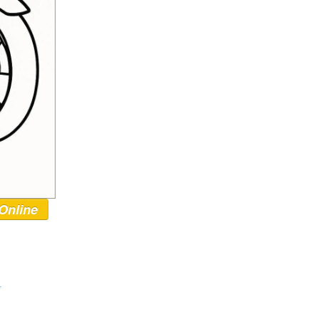
Online
r