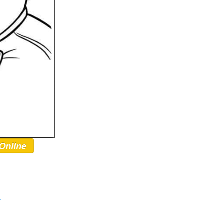
Online
r