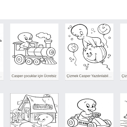
cretsiz Yazdırılabilir
Casper çocuklar için Ücretsiz
Çizmek Casper Yazdırılabilir basit