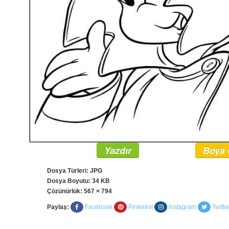
Yazdır
Boya 
Dosya Türleri: JPG
Dosya Boyutu: 34 KB
Çözünürlük:
567 × 794
Paylaş:
Facebook
Pinterest
Instagram
Twitte