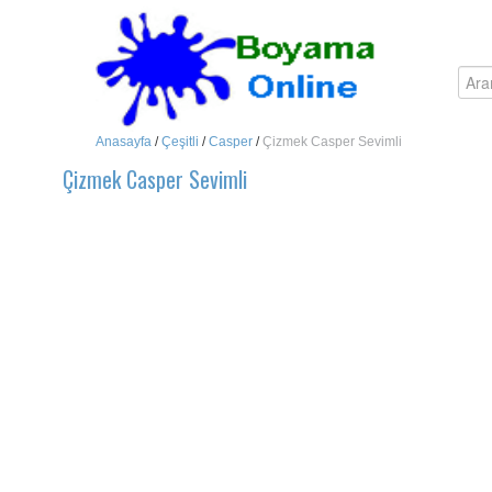
Anasayfa
/
Çeşitli
/
Casper
/
Çizmek Casper Sevimli
Çizmek Casper Sevimli