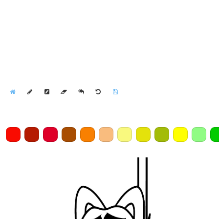
Home
Draw
Pencil
Eraser
Undo
Clear
Save