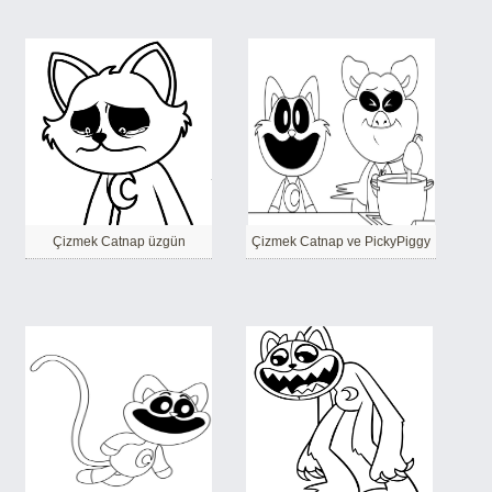
Çizmek Catnap üzgün
Çizmek Catnap ve PickyPiggy