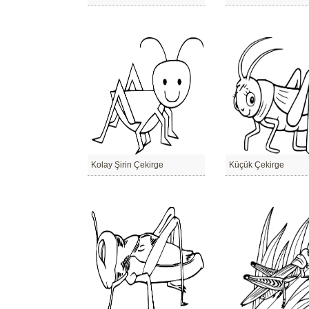
Kolay Şirin Çekirge
Küçük Çekirge