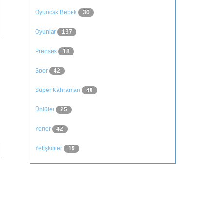
Oyuncak Bebek
30
Oyunlar
137
Prenses
18
Spor
42
Süper Kahraman
48
Ünlüler
25
Yerler
42
Yetişkinler
19