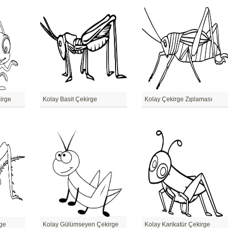
irge
Kolay Basit Çekirge
Kolay Çekirge Zıplaması
rge
Kolay Gülümseyen Çekirge
Kolay Karikatür Çekirge