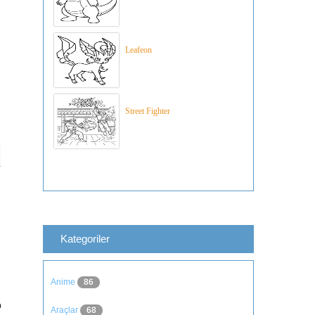
Leafeon
Street Fighter
Kategoriler
Anime
86
Araçlar
68