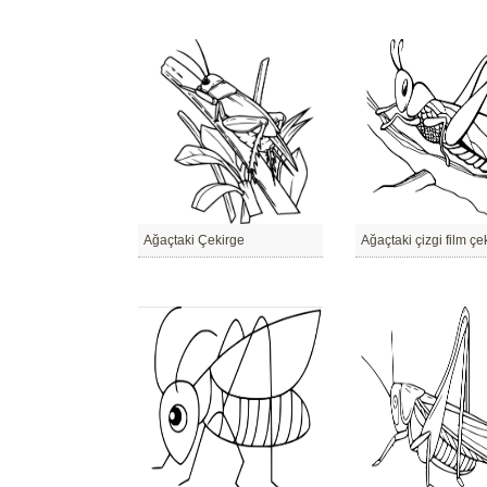
Ağaçtaki Çekirge
Ağaçtaki çizgi film çe