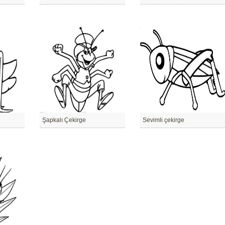
Şapkalı Çekirge
Sevimli çekirge