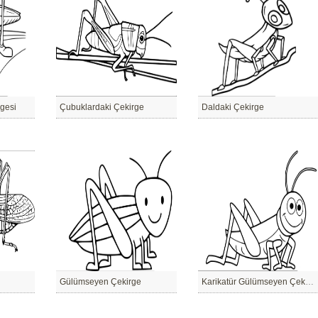
rgesi
Çubuklardaki Çekirge
Daldaki Çekirge
Gülümseyen Çekirge
Karikatür Gülümseyen Çekirge