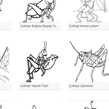
Çekirge Buğday Başağı Tutuyor
Çekirge keman çalıyor
Çekirge Yaprak Yiyor
Çekirge Zıplaması