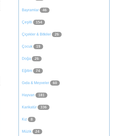
Bayramlar
46
Çeşitli
154
Çiçekler & Bitkiler
26
Çocuk
19
Doğa
26
Eğitim
74
Gıda & Meyveler
60
Hayvan
181
Karikatür
336
Kız
8
Müzik
24