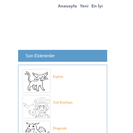
Anasayfa
Yeni
En İyi
Son Eklenenler
Espeon
Ash Ketchum
Dragonite