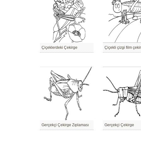
Çiçeklerdeki Çekirge
Çiçekli çizgi film çeki
Gerçekçi Çekirge Zıplaması
Gerçekçi Çekirge