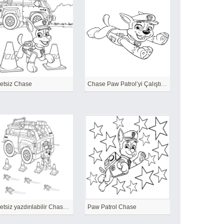
etsiz Chase
Chase Paw Patrol’yi Çalıştırmak
Ücretsiz yazdırılabilir Chase Paw Patrol
Paw Patrol Chase