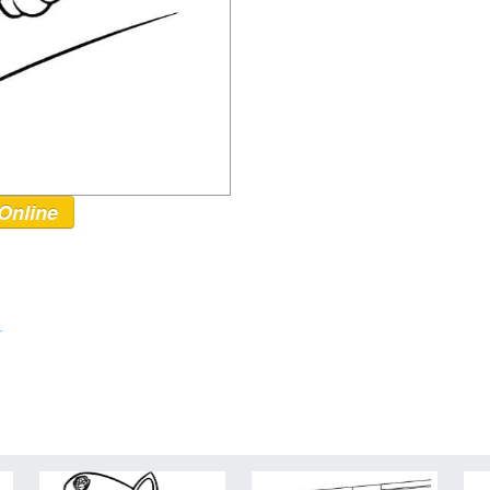
Online
r