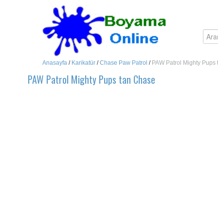
Anasayfa
/
Karikatür
/
Chase Paw Patrol
/
PAW Patrol Mighty Pups
PAW Patrol Mighty Pups tan Chase