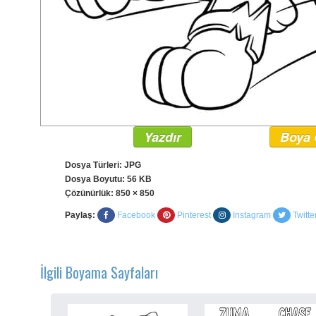
Yazdır
Boya 
Dosya Türleri: JPG
Dosya Boyutu: 56 KB
Çözünürlük:
850 × 850
Paylaş:
Facebook
Pinterest
Instagram
Twitte
İlgili Boyama Sayfaları