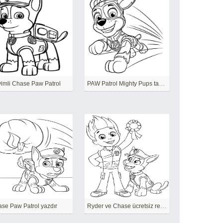
imli Chase Paw Patrol
PAW Patrol Mighty Pups tan Chase
se Paw Patrol yazdır
Ryder ve Chase ücretsiz resim