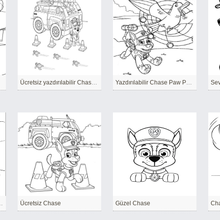
Ücretsiz yazdırılabilir Chase Paw Patrol
Yazdırılabilir Chase Paw Patrol
Sev
ase Paw Patrol
Ücretsiz Chase
Güzel Chase
Cha