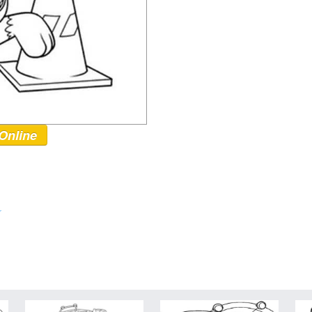
Online
r