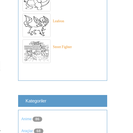
Leafeon
Street Fighter
Kategoriler
Anime
86
Araçlar
68