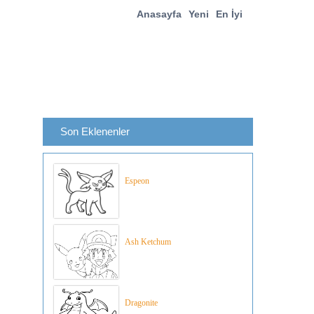
Anasayfa
Yeni
En İyi
Son Eklenenler
Espeon
Ash Ketchum
Dragonite