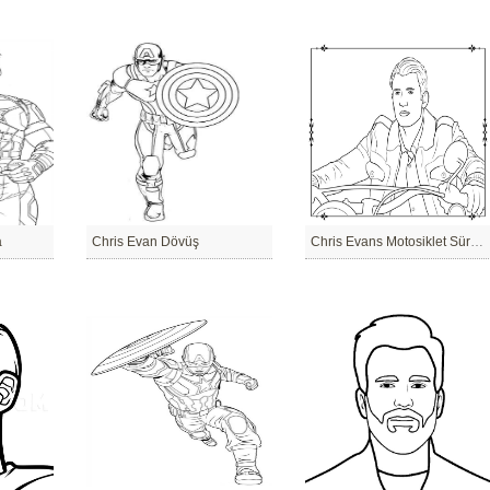
a
Chris Evan Dövüş
Chris Evans Motosiklet Sürme