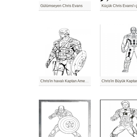
Gülümseyen Chris Evans
Küçük Chris Evans'ı ç
Chris'in havalı Kaptan Amerika