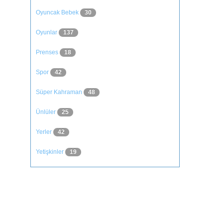
Oyuncak Bebek
30
Oyunlar
137
Prenses
18
Spor
42
Süper Kahraman
48
Ünlüler
25
Yerler
42
Yetişkinler
19