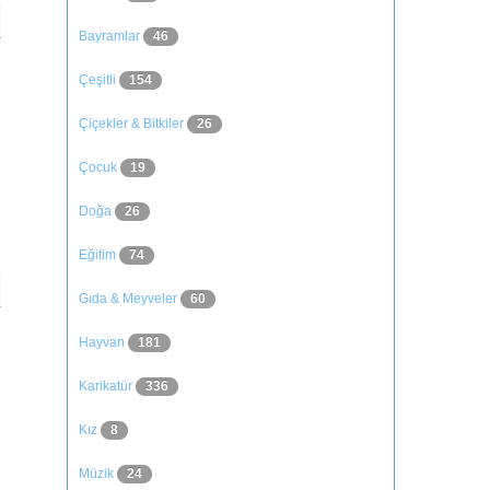
Bayramlar
46
Çeşitli
154
Çiçekler & Bitkiler
26
Çocuk
19
Doğa
26
Eğitim
74
Gıda & Meyveler
60
Hayvan
181
Karikatür
336
Kız
8
Müzik
24